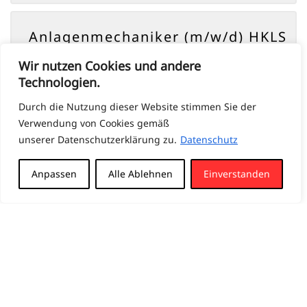
Anlagenmechaniker (m/w/d) HKLS
Gebäudetechnik
Wir nutzen Cookies und andere
Technologien.
ANSEHEN
Durch die Nutzung dieser Website stimmen Sie der
Verwendung von Cookies gemäß
unserer Datenschutzerklärung zu.
Datenschutz
Elektriker (m/w/d)
Betriebstechnik
Anpassen
Alle Ablehnen
Einverstanden
ANSEHEN
Elektroniker (m/w/d)
Betriebstechnik Raffinerie