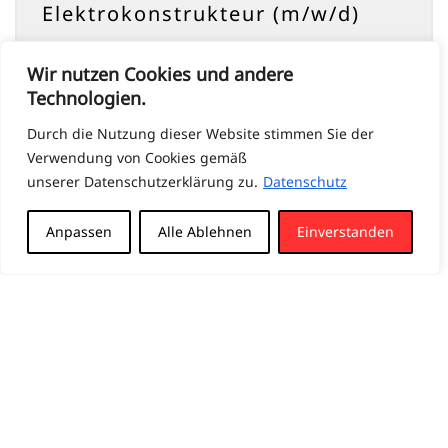
Elektrokonstrukteur (m/w/d)
ANSEHEN
Wir nutzen Cookies und andere
Technologien.
Durch die Nutzung dieser Website stimmen Sie der
Verwendung von Cookies gemäß
Fachlagerist (m/w/d)
unserer Datenschutzerklärung zu.
Datenschutz
Lagerlogistik
Anpassen
Alle Ablehnen
Einverstanden
ANSEHEN
Produktionsmitarbeiter
Kraftmesstechnik (m/w/d)
ANSEHEN