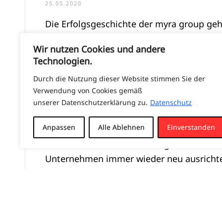
25.05.2020
Die Erfolgsgeschichte der myra group geht
Unternehmensgruppe eröffnet mit der N
Wir nutzen Cookies und andere
Ihren 13. Standort bundesweit.
Technologien.
15 Jahre später ist spp direkt bundesweit
Durch die Nutzung dieser Website stimmen Sie der
der Hauptverwaltung in Nieder-Olm vertr
Verwendung von Cookies gemäß
unserer Datenschutzerklärung zu.
Datenschutz
das Unternehmen zu den Erfolgreichsten s
die Grenzen des Rhein-Main Gebiets hinau
Anpassen
Alle Ablehnen
Einverstanden
In der Personaldienstleistung ist es wichti
Unternehmen immer wieder neu ausricht
sich somit den wirtschaftlichen Gegeben
Die letzten 15 Jahre waren immer wieder 
Neuausrichtungen geprägt, sodass jeder 
neue Weiche stellte.