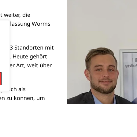
 weiter, die
iederlassung Worms
 an 13 Standorten mit
eten. Heute gehört
einer Art, weit über
s.
g, sich als
en zu können, um
heiten anzupassen.
von
Meilenstein eine